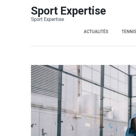
Aller
Sport Expertise
au
Sport Expertise
contenu
(Pressez
ACTUALITÉS
TENNI
Entrée)