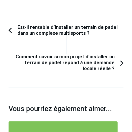
Navigation
Est-il rentable d’installer un terrain de padel
dans un complexe multisports ?
Article
d'article
précédent :
Comment savoir si mon projet d’installer un
terrain de padel répond à une demande
locale réelle ?
Vous pourriez également aimer...