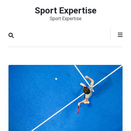
Aller
Sport Expertise
au
Sport Expertise
contenu
(Pressez
Entrée)