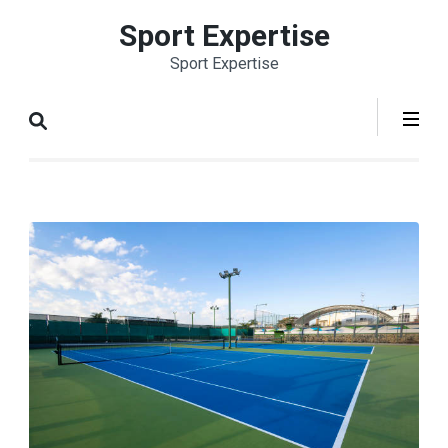
Aller
Sport Expertise
au
Sport Expertise
contenu
(Pressez
Entrée)