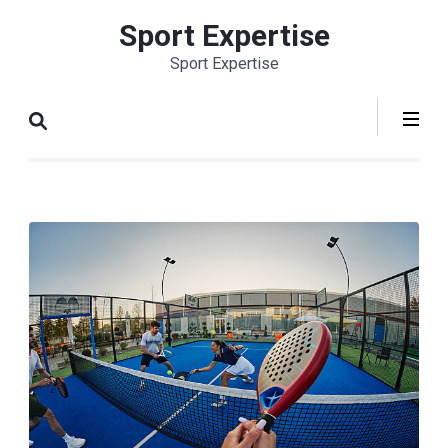
Aller
Sport Expertise
au
Sport Expertise
contenu
(Pressez
Entrée)