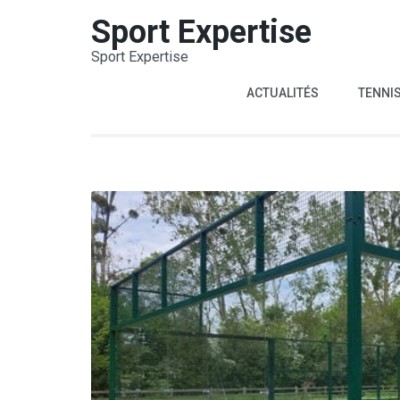
Aller
Sport Expertise
au
Sport Expertise
contenu
(Pressez
ACTUALITÉS
TENNI
Entrée)