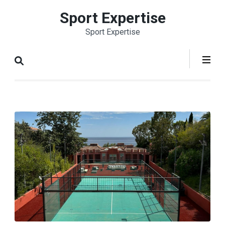
Aller
Sport Expertise
au
Sport Expertise
contenu
(Pressez
Entrée)