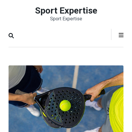
Aller
Sport Expertise
au
Sport Expertise
contenu
(Pressez
Entrée)