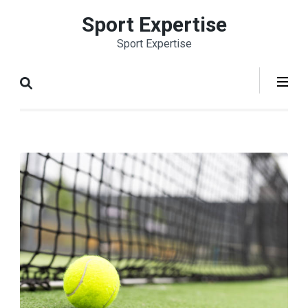
Aller
Sport Expertise
au
Sport Expertise
contenu
(Pressez
Entrée)