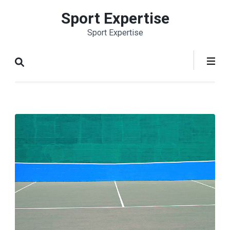
Aller
Sport Expertise
au
Sport Expertise
contenu
(Pressez
Entrée)