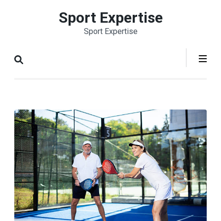
Aller
Sport Expertise
au
Sport Expertise
contenu
(Pressez
Entrée)