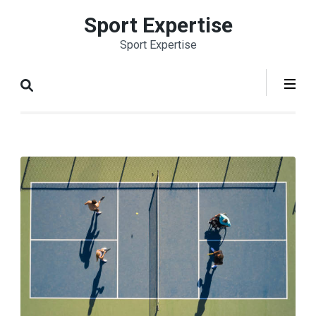
Aller
Sport Expertise
au
Sport Expertise
contenu
(Pressez
Entrée)