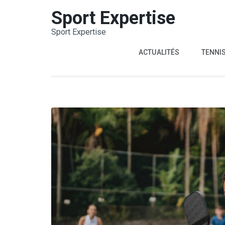
Aller
Sport Expertise
au
Sport Expertise
contenu
(Pressez
ACTUALITÉS
TENNI
Entrée)