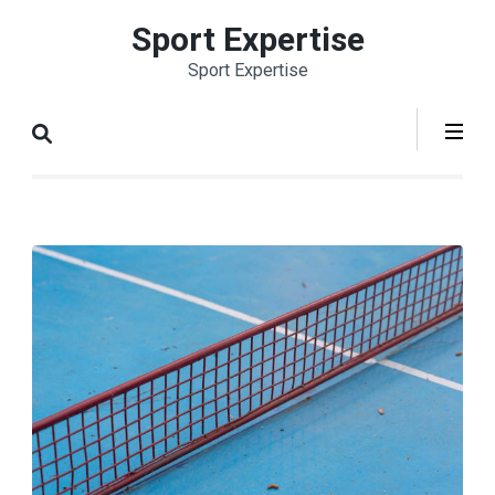
Aller
Sport Expertise
au
Sport Expertise
contenu
(Pressez
Entrée)