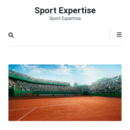
Aller
Sport Expertise
au
Sport Expertise
contenu
(Pressez
Entrée)