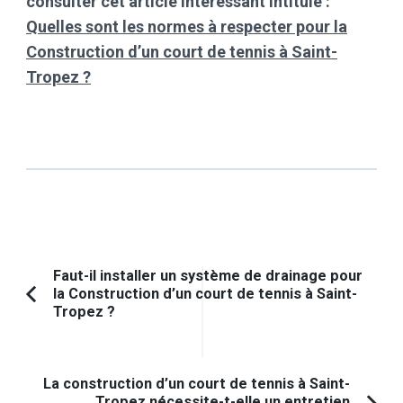
consulter cet article intéressant intitulé :
Quelles sont les normes à respecter pour la
Construction d’un court de tennis à Saint-
Tropez ?
Navigation
Faut-il installer un système de drainage pour
la Construction d’un court de tennis à Saint-
d'article
Article
Tropez ?
précédent :
La construction d’un court de tennis à Saint-
Tropez nécessite-t-elle un entretien