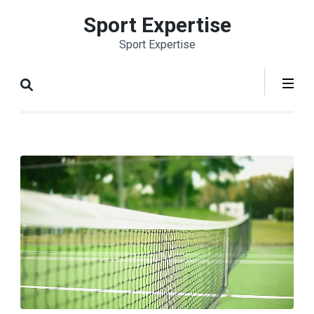
Aller
Sport Expertise
au
Sport Expertise
contenu
(Pressez
Entrée)