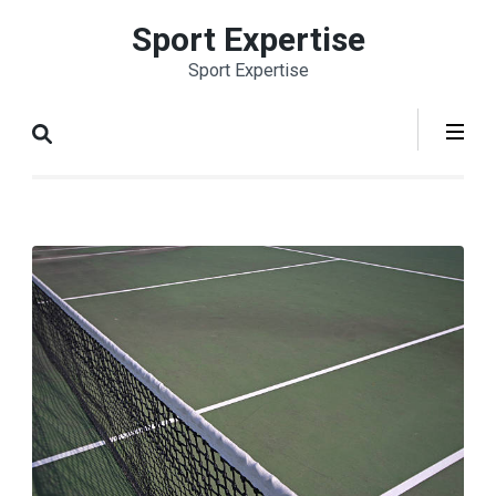
Aller
Sport Expertise
au
Sport Expertise
contenu
(Pressez
Entrée)