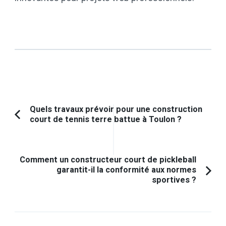
Navigation
Quels travaux prévoir pour une construction
court de tennis terre battue à Toulon ?
Article
d'article
précédent :
Comment un constructeur court de pickleball
garantit-il la conformité aux normes
sportives ?