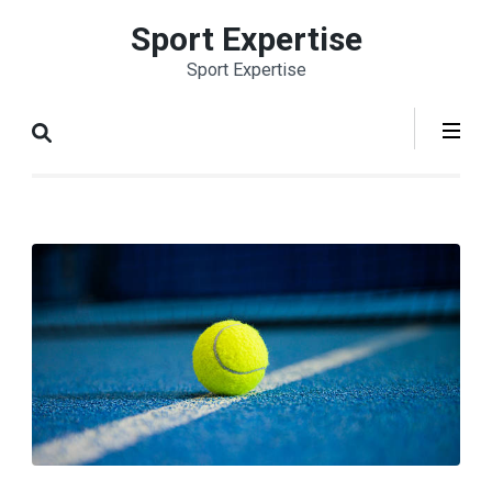
Aller
Sport Expertise
au
Sport Expertise
contenu
(Pressez
Entrée)