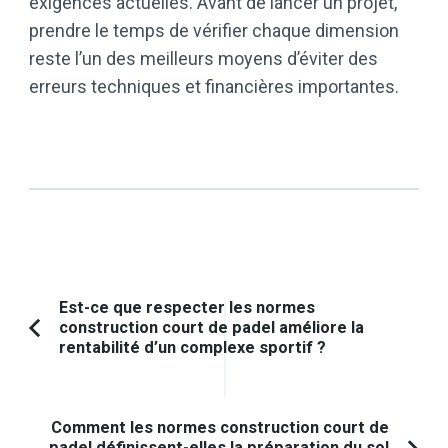
exigences actuelles. Avant de lancer un projet,
prendre le temps de vérifier chaque dimension
reste l’un des meilleurs moyens d’éviter des
erreurs techniques et financières importantes.
Navigation
Est-ce que respecter les normes
construction court de padel améliore la
d'article
Article
rentabilité d’un complexe sportif ?
précédent :
Comment les normes construction court de
padel définissent-elles la préparation du sol