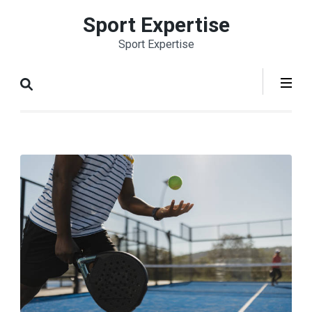
Aller
Sport Expertise
au
Sport Expertise
contenu
(Pressez
Entrée)