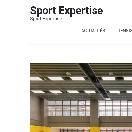
Aller
Sport Expertise
au
Sport Expertise
contenu
(Pressez
ACTUALITÉS
TENNI
Entrée)