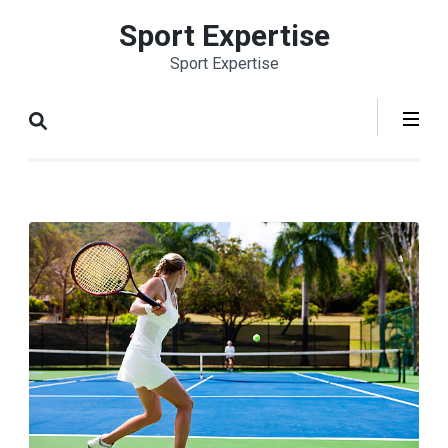
Aller
Sport Expertise
au
Sport Expertise
contenu
(Pressez
Entrée)