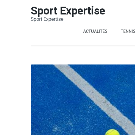
Aller
Sport Expertise
au
Sport Expertise
contenu
(Pressez
ACTUALITÉS
TENNI
Entrée)