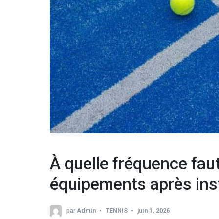
À quelle fréquence faut-
équipements après insta
par
Admin
TENNIS
juin 1, 2026