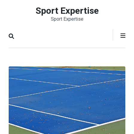
Aller
Sport Expertise
au
Sport Expertise
contenu
(Pressez
Entrée)