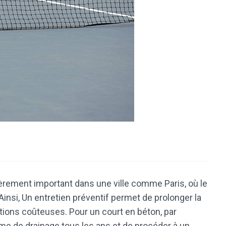
lièrement important dans une ville comme Paris, où le
insi, Un entretien préventif permet de prolonger la
rations coûteuses. Pour un court en béton, par
tème de drainage tous les ans et de procéder à un