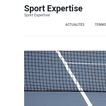
Aller
Sport Expertise
au
Sport Expertise
contenu
(Pressez
ACTUALITÉS
TENNI
Entrée)