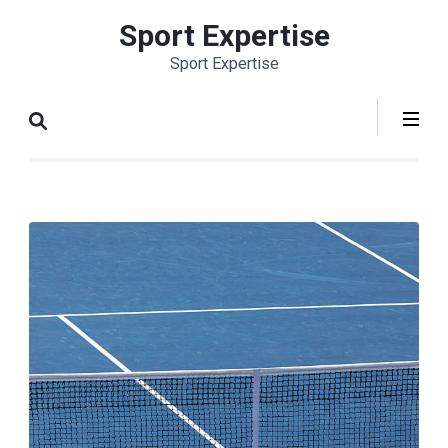
Aller
Sport Expertise
au
Sport Expertise
contenu
(Pressez
Entrée)