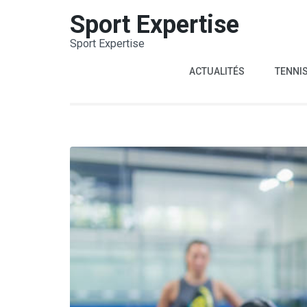
Aller
Sport Expertise
au
Sport Expertise
contenu
(Pressez
ACTUALITÉS
TENNI
Entrée)