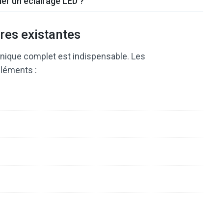
ler un éclairage LED ?
ures existantes
chnique complet est indispensable. Les
éléments :