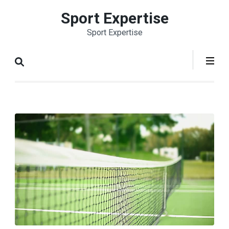
Aller
Sport Expertise
au
Sport Expertise
contenu
(Pressez
Entrée)