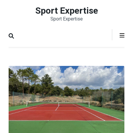
Aller
Sport Expertise
au
Sport Expertise
contenu
(Pressez
Entrée)