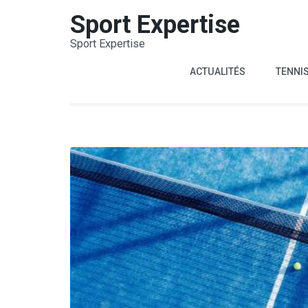
Aller
Sport Expertise
au
Sport Expertise
contenu
(Pressez
ACTUALITÉS
TENNI
Entrée)