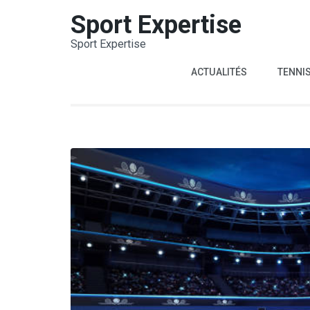
Aller
Sport Expertise
au
Sport Expertise
contenu
(Pressez
ACTUALITÉS
TENNI
Entrée)