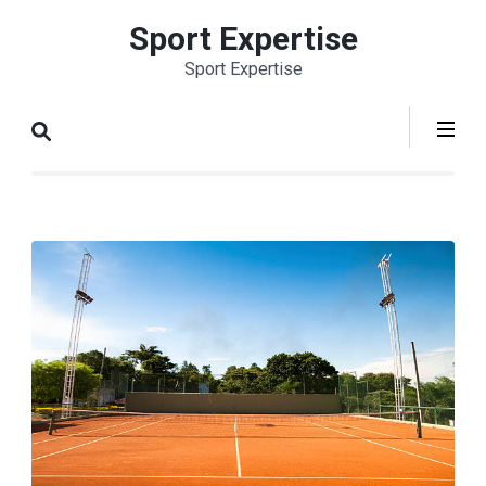
Aller
Sport Expertise
au
Sport Expertise
contenu
(Pressez
Entrée)