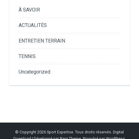
À SAVOIR
ACTUALITÉS
ENTRETIEN TERRAIN
TENNIS
Uncategorized
© Copyright 2026
Sport Expertise
. Tous droits réservés.
Digital
Download | Développé par
Rara Theme
. Propulsé par
WordPress
.