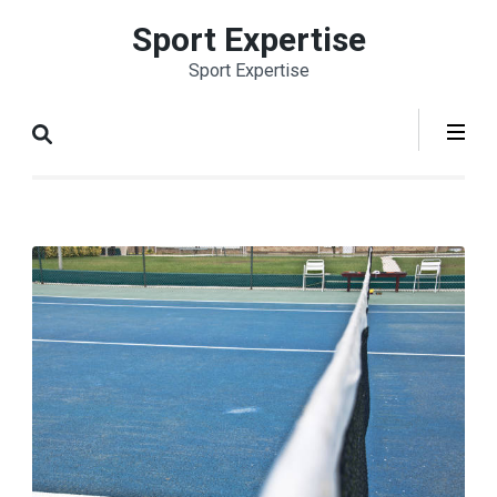
Aller
Sport Expertise
au
Sport Expertise
contenu
(Pressez
Entrée)