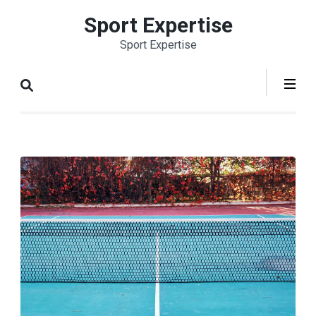
Aller
Sport Expertise
au
Sport Expertise
contenu
(Pressez
Entrée)