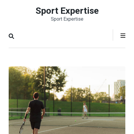
Aller
Sport Expertise
au
Sport Expertise
contenu
(Pressez
Entrée)