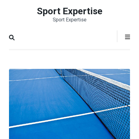
Aller
Sport Expertise
au
Sport Expertise
contenu
(Pressez
Entrée)