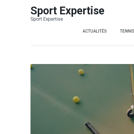
Aller
Sport Expertise
au
Sport Expertise
contenu
(Pressez
ACTUALITÉS
TENNI
Entrée)