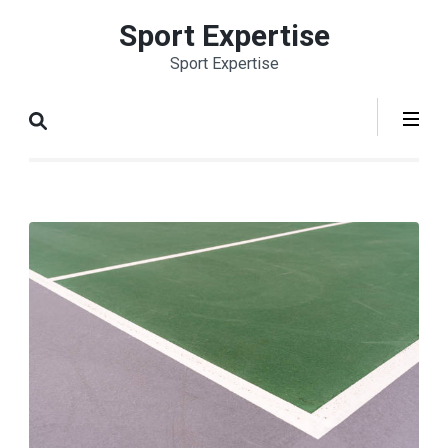
Aller
Sport Expertise
au
Sport Expertise
contenu
(Pressez
Entrée)