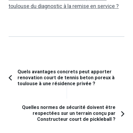
toulouse du diagnostic à la remise en service ?
Navigation
Quels avantages concrets peut apporter
renovation court de tennis beton poreux à
d'article
Article
toulouse à une résidence privée ?
précédent :
Quelles normes de sécurité doivent être
respectées sur un terrain conçu par
Constructeur court de pickleball ?