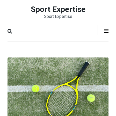
Aller
Sport Expertise
au
Sport Expertise
contenu
(Pressez
Entrée)