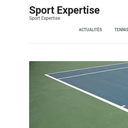
Aller
Sport Expertise
au
Sport Expertise
contenu
(Pressez
ACTUALITÉS
TENNI
Entrée)