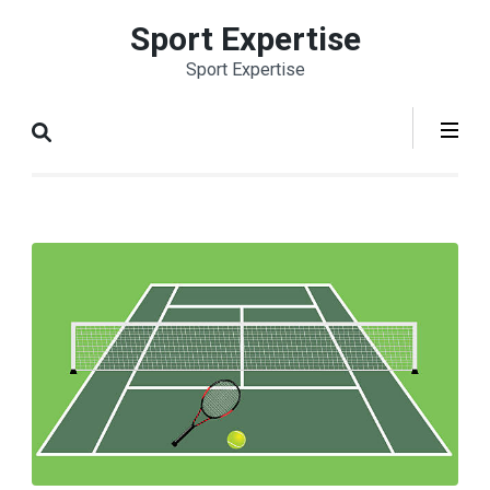
Aller
Sport Expertise
au
Sport Expertise
contenu
(Pressez
Entrée)