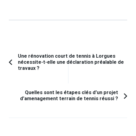
Navigation
Une rénovation court de tennis à Lorgues
nécessite-t-elle une déclaration préalable de
d'article
Article
travaux ?
précédent :
Quelles sont les étapes clés d’un projet
d’amenagement terrain de tennis réussi ?