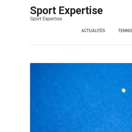
Aller
Sport Expertise
au
Sport Expertise
contenu
(Pressez
ACTUALITÉS
TENNI
Entrée)