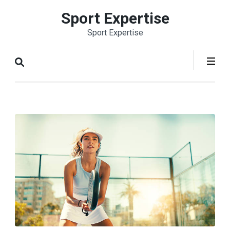
Aller
Sport Expertise
au
Sport Expertise
contenu
(Pressez
Entrée)