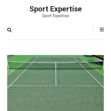
Aller
Sport Expertise
au
Sport Expertise
contenu
(Pressez
Entrée)