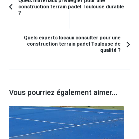
Navigation
Quels matériaux privilégier pour une
construction terrain padel Toulouse durable
d'article
Article
?
précédent :
Quels experts locaux consulter pour une
construction terrain padel Toulouse de
qualité ?
Vous pourriez également aimer...