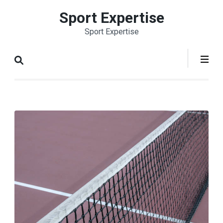
Aller
Sport Expertise
au
Sport Expertise
contenu
(Pressez
Entrée)