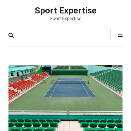
Aller
Sport Expertise
au
Sport Expertise
contenu
(Pressez
Entrée)