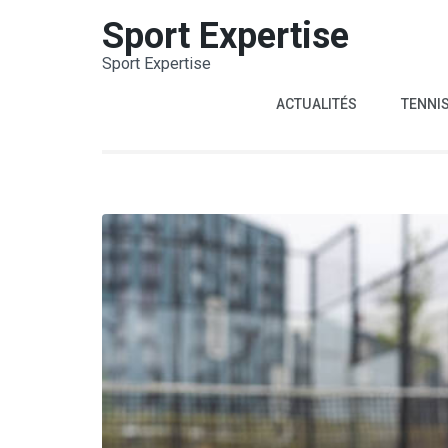
Aller
Sport Expertise
au
Sport Expertise
contenu
(Pressez
ACTUALITÉS
TENNI
Entrée)