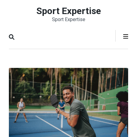
Aller
Sport Expertise
au
Sport Expertise
contenu
(Pressez
Entrée)