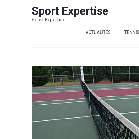
Aller
Sport Expertise
au
Sport Expertise
contenu
(Pressez
ACTUALITÉS
TENNI
Entrée)