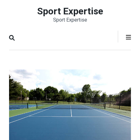
Aller
Sport Expertise
au
Sport Expertise
contenu
(Pressez
Entrée)