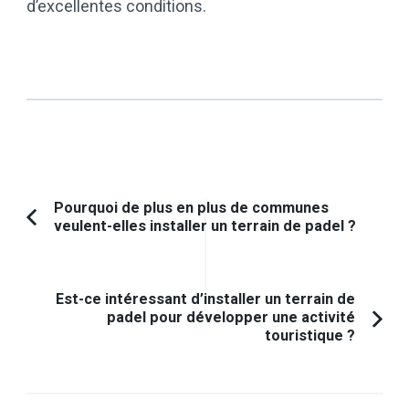
d’excellentes conditions.
Navigation
Pourquoi de plus en plus de communes
veulent-elles installer un terrain de padel ?
Article
d'article
précédent :
Est-ce intéressant d’installer un terrain de
padel pour développer une activité
touristique ?