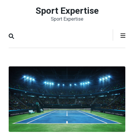
Aller
Sport Expertise
au
Sport Expertise
contenu
(Pressez
Entrée)