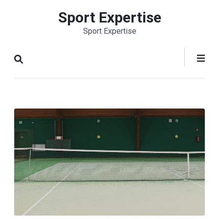
Aller
Sport Expertise
au
Sport Expertise
contenu
(Pressez
Entrée)